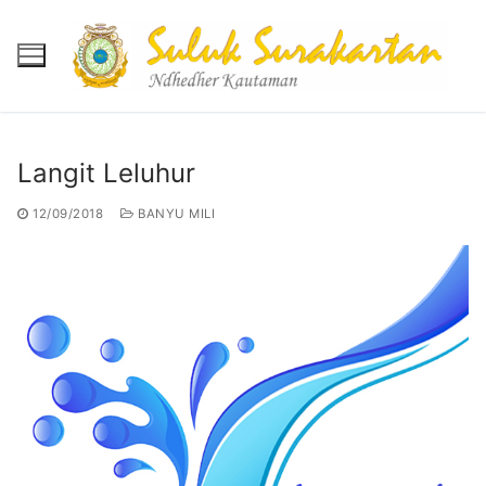
Skip
to
content
Langit Leluhur
Beranda
12/09/2018
BANYU MILI
Berita
Mukadimah
Reportase
Banyu Mili
Agenda