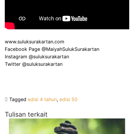
www.suluksurakartan.com
Facebook Page @MaiyahSulukSurakartan
Instagram @suluksurakartan
Twitter @suluksurakartan
Tagged
edisi 4 tahun
,
edisi 50
Tulisan terkait