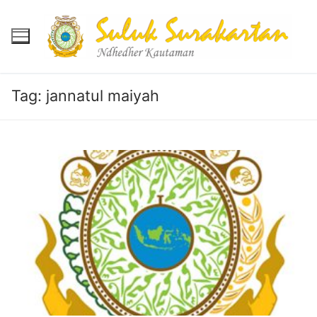
Skip
to
content
Tag:
jannatul maiyah
Beranda
Berita
Mukadimah
Reportase
Banyu Mili
Agenda