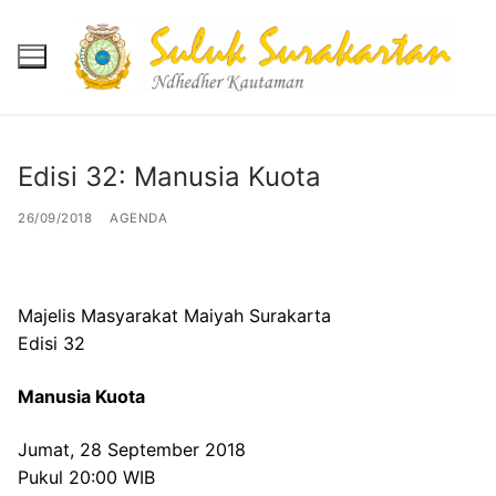
Skip
to
content
Edisi 32: Manusia Kuota
Beranda
26/09/2018
AGENDA
Berita
Mukadimah
Majelis Masyarakat Maiyah Surakarta
Reportase
Edisi 32
Banyu Mili
Manusia Kuota
Agenda
Jumat, 28 September 2018
Pukul 20:00 WIB