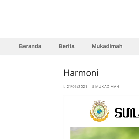
Skip
to
content
Beranda
Berita
Mukadimah
Harmoni
Beranda
21/06/2021
MUKADIMAH
Berita
Mukadimah
Reportase