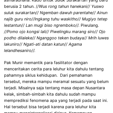
berusia 2 tahun. /
/Wus rong tahun hanekani// Yuswo
suluk surakartan// Ngemban dawuh parentahe// Ainun
najib guru niro//Ingkang tuhu waskitho// Mugiyo tetep
lestantun// Lan mugi biso ngremboko//.
Piwulang
.
//Pomo ojo kongsi lali// Piwelingku marang siro// Ojo
podho dilaleke// Nganggoo teken budaya// Mrih luwes
lakuniro// Ngati-ati datan katun// Agama
lelandhesaniro//.
Pak Munir memantik para fasilitator dengan
menceritakan cerita para leluhur kita dahulu tentang
pahamnya siklus kehidupan. Dari pemahaman
tersebut, mereka mampu meramal sesuatu yang belum
terjadi. Misalnya saja tentang masa depan Nusantara
kelak, simbah-simbah kita dahulu sudah mampu
memprediksi fenomena apa yang terjadi pada saat ini.
Hal tersebut bisa terjadi karena para leluhur kita
mampu menginternalisasi dirinya. Kemampuan