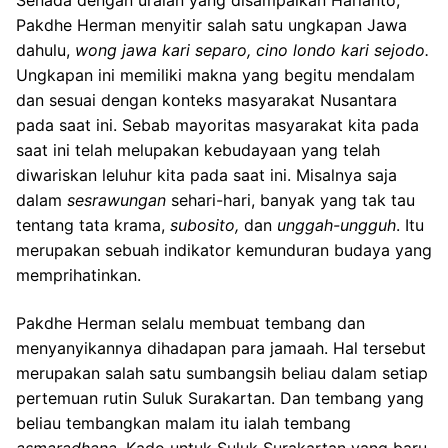
Senada dengan uraian yang disampaikan Harianto,
Pakdhe Herman menyitir salah satu ungkapan Jawa
dahulu,
wong jawa kari separo, cino l
o
ndo kari sejodo.
Ungkapan ini memiliki makna yang begitu mendalam
dan sesuai dengan konteks masyarakat Nusantara
pada saat ini. Sebab mayoritas masyarakat kita pada
saat ini telah melupakan kebudayaan yang telah
diwariskan leluhur kita pada saat ini. Misalnya saja
dalam
sesrawungan
sehari-hari, banyak yang tak tau
tentang tata krama,
subosito
,
dan
unggah-ungguh
. Itu
merupakan sebuah indikator kemunduran budaya yang
memprihatinkan.
Pakdhe Herman selalu membuat tembang dan
menyanyikannya dihadapan para jamaah. Hal tersebut
merupakan salah satu sumbangsih beliau dalam setiap
pertemuan rutin Suluk Surakartan. Dan tembang yang
beliau tembangkan malam itu ialah tembang
asmaradhana
. Kado untuk Suluk Surakartan yang baru