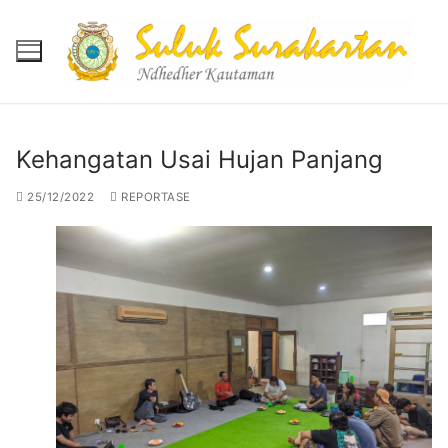
Skip
to
content
Kehangatan Usai Hujan Panjang
Beranda
25/12/2022
REPORTASE
Berita
Mukadimah
Reportase
Banyu Mili
Agenda