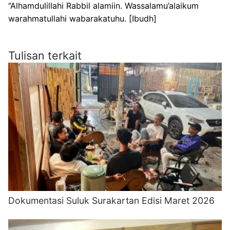
“Alhamdulillahi Rabbil alamiin. Wassalamu’alaikum
warahmatullahi wabarakatuhu. [Ibudh]
Tulisan terkait
Dokumentasi Suluk Surakartan Edisi Maret 2026