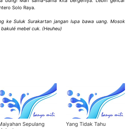
mua bung! Mari sama-sama kita bergerilya. Lebih gencar
ntero Solo Raya.
ang ke Suluk Surakartan jangan lupa bawa uang. Mosok
bakulé mebel cuk. (Heuheu)
Maiyahan Sepulang
Yang Tidak Tahu