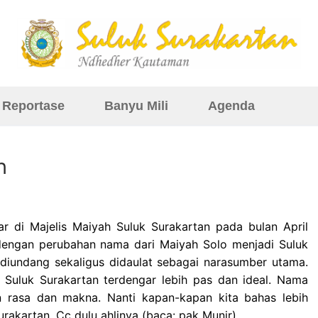
Reportase
Banyu Mili
Agenda
h
kar di Majelis Maiyah Suluk Surakartan pada bulan April
n dengan perubahan nama dari Maiyah Solo menjadi Suluk
iundang sekaligus didaulat sebagai narasumber utama.
Suluk Surakartan terdengar lebih pas dan ideal. Nama
n rasa dan makna. Nanti kapan-kapan kita bahas lebih
akartan. Cc dulu ahlinya (baca: pak Munir).