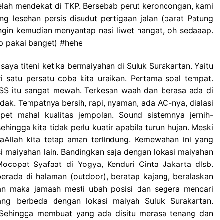
elah mendekat di TKP. Bersebab perut keroncongan, kami
ung lesehan persis disudut pertigaan jalan (barat Patung
ngin kemudian menyantap nasi liwet hangat, oh sedaaap.
ap pakai banget) #hehe
aya titeni ketika bermaiyahan di Suluk Surakartan. Yaitu
i satu persatu coba kita uraikan. Pertama soal tempat.
SS itu sangat mewah. Terkesan waah dan berasa ada di
idak. Tempatnya bersih, rapi, nyaman, ada AC-nya, dialasi
pet mahal kualitas jempolan. Sound sistemnya jernih-
hingga kita tidak perlu kuatir apabila turun hujan. Meski
Allah kita tetap aman terlindung. Kemewahan ini yang
si maiyahan lain. Bandingkan saja dengan lokasi maiyahan
copat Syafaat di Yogya, Kenduri Cinta Jakarta dlsb.
erada di halaman (outdoor), beratap kajang, beralaskan
hujan maka jamaah mesti ubah posisi dan segera mencari
ang berbeda dengan lokasi maiyah Suluk Surakartan.
Sehingga membuat yang ada disitu merasa tenang dan