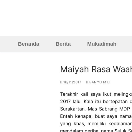
Skip
to
content
Beranda
Berita
Mukadimah
Maiyah Rasa Waa
Beranda
16/11/2017
BANYU MILI
Berita
Terakhir kali saya ikut meling
2017 lalu. Kala itu bertepata
Mukadimah
Surakartan. Mas Sabrang MDP d
Entah kenapa, buat saya nama 
Reportase
yang khas, memiliki kedalama
mendalam perihal nama Suluk Sur