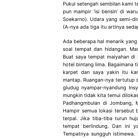
Pukul setengah sembilan kami t
pun mampir ‘isi bensin’ di war
Soekarno). Udara yang semi-di
(A-nya ada tiga itu artinya sed
Ada beberapa hal menarik yang s
soal tempat dan hidangan. Mar
Buat saya tempat maiyahan di 
hotel bintang lima. Bagaimana t
karpet dan saya yakin itu kar
mantap. Ruangan-nya tertutup se
gludug nyampar-nyandung Insya
mungkin tidak kita temui diloka
Padhangmbulan di Jombang, Mo
Hampir semua lokasi tersebut b
terpal. Jika tiba-tiba turun 
tempat berlindung. Dan ini y
Tempatnya sungguh istimewa. 