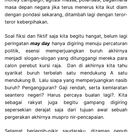
masa depan negara jika terus menerus kita ikut diam
dengan pondasi sekarang, ditambah lagi dengan teror-
teror keberpihakan.
Soal fiksi dan fiktif saja kita begitu hangat, belum lagi
peringatan
may day
hanya digiring menuju percaturan
politik, esensi memperjuangkan buruh akhirnya
menjadi slogan-slogan yang ditunggangi mereka para
calon perebut kursi raja. Dan di akhirnya kita tahu
syarikat buruh terbelah satu mendukung A satu
mendukung B. Lalu siapa yang memperjuangkan nasib
buruh? Pengangguran? Gaji rendah, serta kemlaratan
seantero negeri? Harus percaya bualan lagi?. Kita
sebagai rakyat juga begitu gampang digiring
sepersekian derajat saja dari tujuan awal sebuah
pergerakan akhirnya
muspro
nir-pencapaian.
Selamat berjernih-pikir saudaraku, dizaman penuh