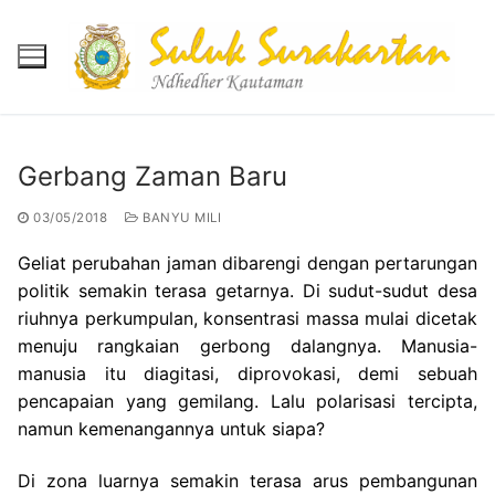
Skip
to
content
Gerbang Zaman Baru
Beranda
03/05/2018
BANYU MILI
Berita
Geliat perubahan jaman dibarengi dengan pertarungan
politik semakin terasa getarnya. Di sudut-sudut desa
Mukadimah
riuhnya perkumpulan, konsentrasi massa mulai dicetak
Reportase
menuju rangkaian gerbong dalangnya. Manusia-
manusia itu diagitasi, diprovokasi, demi sebuah
Banyu Mili
pencapaian yang gemilang. Lalu polarisasi tercipta,
Agenda
namun kemenangannya untuk siapa?
Di zona luarnya semakin terasa arus pembangunan