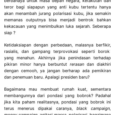
berbahaya untuk masa depan negara, ketakutan dan
teror bagi siapapun yang anti kubu tertentu hanya
akan menambah jurang polarisasi kubu, jika semakin
memanas outputnya bisa menjadi bentrok bahkan
kekacauan yang menimbulkan luka sejarah. Seberapa
siap ?
Ketidaksiapan dengan perbedaan, malasnya berfikir,
rasialis, dan gampang terprovokasi seperti borok
yang menahun. Akhirnya jika penindasan terhadap
pikiran minor hanya berbuntut
rerasan
dan diakhiri
dengan cemooh, ya jangan berharap ada pemikiran
dan penemuan baru. Apalagi presiden baru?
Bagaimana mau membuat rumah kuat, sementara
membangunnya dari pondasi yang bobrok? Padahal
jika kita paham realitasnya, pondasi yang bobrok ini
terus menerus dipakai caranya,
black campaign,
money campaign
, agitasi massa, polarisasi, bagaimana